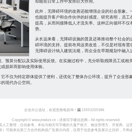
却能在日常工作中发挥巨大作用。
此外，无障碍环境的改善还能增强企业的社会形象。
也能提升客户和合作伙伴的好感度。研究表明，员工
提高，从而间接降低人才流失率。这种正向循环不仅
势。
从长远来看，无障碍设施的普及还将推动整个社会的
碍环境的支持。提前布局这类改造，不仅是对现有需
无障碍设计纳入建筑法规，而企业在早期规划中融入
划、预算分配以及实际使用反馈。在实施过程中，充分听取残障员工或相
化或损坏而影响使用体验。
。它不仅为特定群体提供了便利，还优化了整体办公环境，提升了企业形
本的现代办公空间。
企业办公选址，欢迎您致电咨询！
15553205386
Copyright © www.jnwkzx.cn --济南写字楼信息网-- All rights reserved.
及人工整理，仅供参考。本站与相关写字楼的大厦产权方、物业管理方、开发商、运
等）可能来自第三方合作机构或广告展示内容，仅用于信息参考及展示之目的，不构