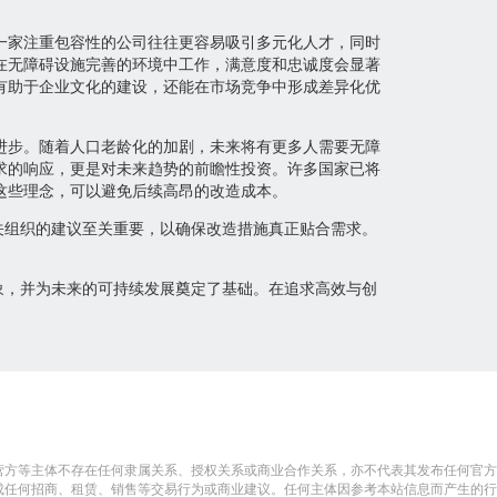
一家注重包容性的公司往往更容易吸引多元化人才，同时
在无障碍设施完善的环境中工作，满意度和忠诚度会显著
有助于企业文化的建设，还能在市场竞争中形成差异化优
进步。随着人口老龄化的加剧，未来将有更多人需要无障
求的响应，更是对未来趋势的前瞻性投资。许多国家已将
这些理念，可以避免后续高昂的改造成本。
关组织的建议至关重要，以确保改造措施真正贴合需求。
象，并为未来的可持续发展奠定了基础。在追求高效与创
营方等主体不存在任何隶属关系、授权关系或商业合作关系，亦不代表其发布任何官方
成任何招商、租赁、销售等交易行为或商业建议。任何主体因参考本站信息而产生的行