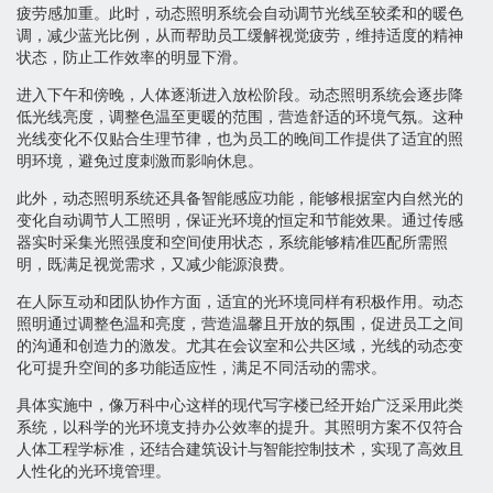
疲劳感加重。此时，动态照明系统会自动调节光线至较柔和的暖色
调，减少蓝光比例，从而帮助员工缓解视觉疲劳，维持适度的精神
状态，防止工作效率的明显下滑。
进入下午和傍晚，人体逐渐进入放松阶段。动态照明系统会逐步降
低光线亮度，调整色温至更暖的范围，营造舒适的环境气氛。这种
光线变化不仅贴合生理节律，也为员工的晚间工作提供了适宜的照
明环境，避免过度刺激而影响休息。
此外，动态照明系统还具备智能感应功能，能够根据室内自然光的
变化自动调节人工照明，保证光环境的恒定和节能效果。通过传感
器实时采集光照强度和空间使用状态，系统能够精准匹配所需照
明，既满足视觉需求，又减少能源浪费。
在人际互动和团队协作方面，适宜的光环境同样有积极作用。动态
照明通过调整色温和亮度，营造温馨且开放的氛围，促进员工之间
的沟通和创造力的激发。尤其在会议室和公共区域，光线的动态变
化可提升空间的多功能适应性，满足不同活动的需求。
具体实施中，像万科中心这样的现代写字楼已经开始广泛采用此类
系统，以科学的光环境支持办公效率的提升。其照明方案不仅符合
人体工程学标准，还结合建筑设计与智能控制技术，实现了高效且
人性化的光环境管理。